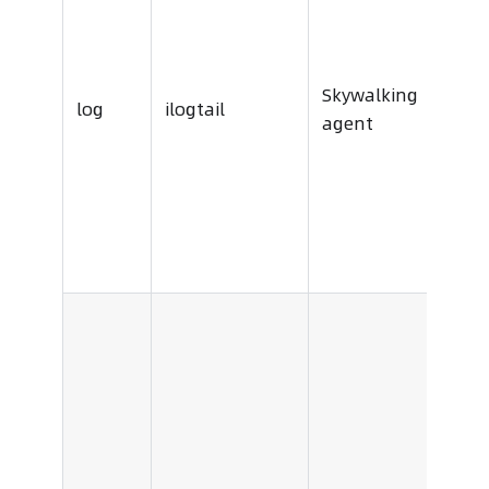
Sign
Skywalking
log
ilogtail
open
agent
colle