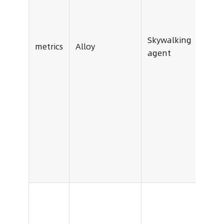
Sign
Skywalking
metrics
Alloy
open
agent
colle