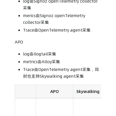
log由Signoz openTelemetry collector
采集
merics由Signoz openTelemetry
collector采集
Trace由OpenTelemetry agent采集
APO
log由ilogtail采集
metrics由Alloy采集
Trace由OpenTelemetry agent采集，同
时也支持Skywalking agent采集
APO
Skywalking