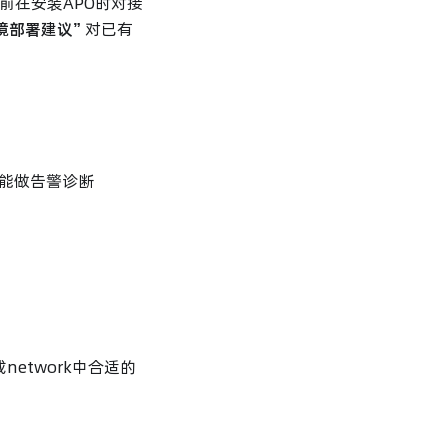
果您之前在安装APO时对接
境部署建议”
对已有
功能做告警诊断
network中合适的