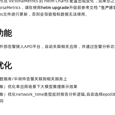
 VictoriaMetrics 的 Helm Charts 配置出现变化，如
oriaMetrics，请在使用
helm upgrade
升级前参考文档
“生产环
alues文件进行更新，否则会导致指标数据无法使用。
功能
外部告警接入APO平台，自动关联相关应用，并通过告警分析
优化
数据库/中间件告警关联到相关服务上
版）优化单应用场景下大模型推理展示效果
）优化network_time类型延时报告分析逻辑,自动选择epoll或
向