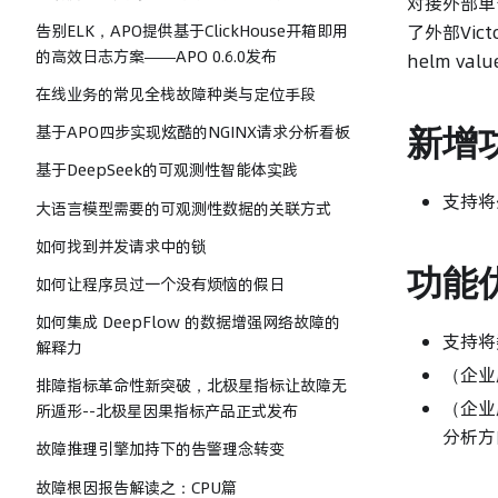
对接外部单节点
告别ELK，APO提供基于ClickHouse开箱即用
了外部Vict
的高效日志方案——APO 0.6.0发布
helm v
在线业务的常见全栈故障种类与定位手段
新增
基于APO四步实现炫酷的NGINX请求分析看板
基于DeepSeek的可观测性智能体实践
支持将
大语言模型需要的可观测性数据的关联方式
如何找到并发请求中的锁
功能
如何让程序员过一个没有烦恼的假日
如何集成 DeepFlow 的数据增强网络故障的
支持将
解释力
（企业
排障指标革命性新突破，北极星指标让故障无
（企业版
所遁形--北极星因果指标产品正式发布
分析方
故障推理引擎加持下的告警理念转变
故障根因报告解读之：CPU篇