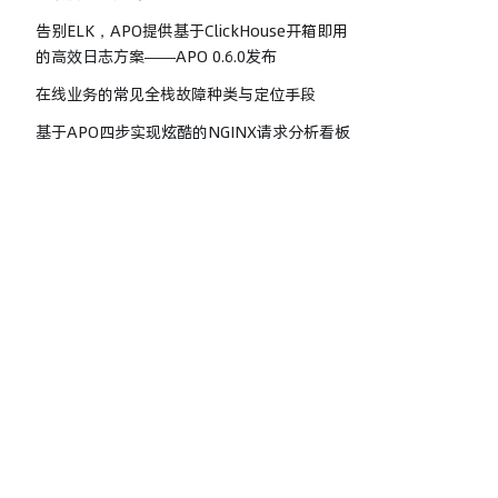
告别ELK，APO提供基于ClickHouse开箱即用
的高效日志方案——APO 0.6.0发布
在线业务的常见全栈故障种类与定位手段
基于APO四步实现炫酷的NGINX请求分析看板
基于DeepSeek的可观测性智能体实践
大语言模型需要的可观测性数据的关联方式
产品
如何找到并发请求中的锁
APO 向导式可观
如何让程序员过一个没有烦恼的假日
北极星因果指标
如何集成 DeepFlow 的数据增强网络故障的
解释力
排障指标革命性新突破，北极星指标让故障无
所遁形--北极星因果指标产品正式发布
故障推理引擎加持下的告警理念转变
故障根因报告解读之：CPU篇