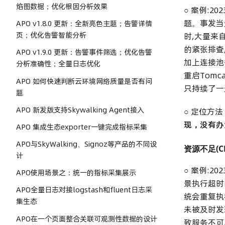
焰图数据；优化根因分析效果
○ 案例:2
题。事发当
APO v1.8.0 更新：全新亮色主题；告警详情
页；优化告警智能分析
时,大量来
的紧张排查
APO v1.9.0 更新：告警事件筛选；优化告警
加上连接池
分析准确性；全量日志优化
重启Tom
APO 如何快速判断云环境网络质量是否有问
只持续了一
题
APO 新发版支持Skywalking Agent接入
○ 定位方
现，没有办
APO 集成生态exporter一键完成指标采集
APO与SkyWalking、Signoz等产品的不同设
资源不足(C
计
○ 案例:
APO使用场景之：统一的指标采集展示
景执行超时
APO全量日志对接logstash和fluent日志采
统会重复执
集生态
未被及时发
APO在一个页面整合关联可观测性数据的设计
致服务不可