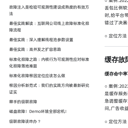
○ 案例:
故障注入是检验可观测性建设成熟度的有效方
丢包比例较
法
时,给平台
错过了决赛
最佳实践解读：互联网公司线上故障标准化排
障流程
○ 定位方
最佳实践：深入理解线程池参数设置
最佳实践：高并发之扩容思路
缓存故
标准化排障之路：内核行为可观测性应对标准
化排障落地难题
缓存命中率
标准化故障根因定位应该怎么做
根因分析新范式：我们的实践方向被最新研究
○ 案例:
证实
是缓存服务
急调整缓存
棘手的级联故障
问,广告收
磁盘故障！Demo环境全部宕机！
○ 定位方
级联故障该咋办？