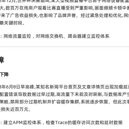
2022年12月,世界杯决赛期间,某大型视频直播平台由于网络设备
大,数百万在线用户观看比赛直播受到严重影响,画面频频卡顿中
带来了广告收益损失,也影响了品牌声誉。经过紧急处理和优化,网
最关键时段。
法：网络流量监控，对网络交换机、路由器建立监控体系
障
下降
2023年6月8日早高峰,某知名新闻平台首页及文章详情页出现加载
配置错误导致数据过早过期,高流量下未能及时刷新,与数据库产
策略,禁用部分过期机制并扩容缓存集群,系统逐步恢复。但此次事
益损失近百万元。
法：建立APM监控体系，检查Trace的缓存访问次数和延时数据