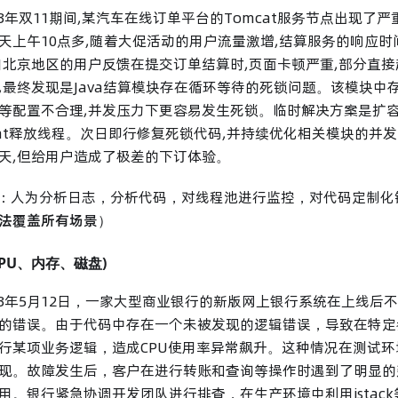
023年双11期间,某汽车在线订单平台的Tomcat服务节点出现了
天上午10点多,随着大促活动的用户流量激增,结算服务的响应
自北京地区的用户反馈在提交订单结算时,页面卡顿严重,部分直
,最终发现是Java结算模块存在循环等待的死锁问题。该模块中
等配置不合理,并发压力下更容易发生死锁。临时解决方案是扩容
cat释放线程。次日即行修复死锁代码,并持续优化相关模块的并
天,但给用户造成了极差的下订体验。
法：人为分析日志，分析代码，对线程池进行监控，对代码定制化
法覆盖所有场景
）
PU、内存、磁盘)
2023年5月12日，一家大型商业银行的新版网上银行系统在上线
的错误。由于代码中存在一个未被发现的逻辑错误，导致在特定
行某项业务逻辑，造成CPU使用率异常飙升。这种情况在测试
现。故障发生后，客户在进行转账和查询等操作时遇到了明显的
用。银行紧急协调开发团队进行排查，在生产环境中利用jstack