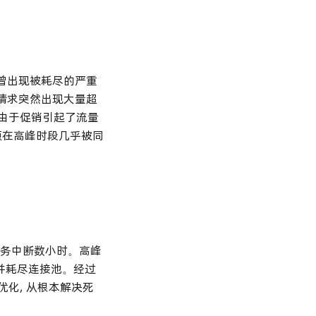
池曾出现被耗尽的严重
询请求突然出现大量超
，由于促销引起了流量
源在高峰时段几乎被同
订业务中断数小时。高峰
并耗尽连接池。经过
化, 从根本解决死