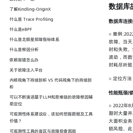
数据库
了解Kindling-OriginX
什么是 Trace Profiling
数据库连接
什么是eBPF
○ 案例:
什么是北极星排障指标体系
故障。当天
时和失败。
什么是根因分析
波动，而数
依赖报错怎么办
时耗尽所致
关于故障注入平台
○ 定位方
内核视角下持续剖析 VS 代码视角下的持续剖
析
性能瓶颈(
可以不断演进基于LLM和思维链的故障根因辅
助定位
○ 202
期时大量并
可观测性体系建设后，该如何挖掘数据及工具
大面积业务
价值？
锁风险。此
可观测性工具的盲区与故障排查困局