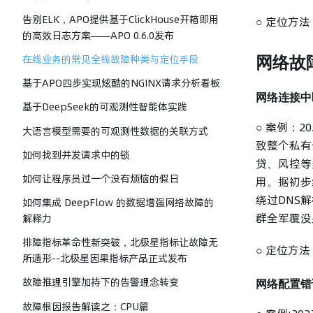
告别ELK，APO提供基于ClickHouse开箱即用
○ 定位方
的高效日志方案——APO 0.6.0发布
网络故
在线业务的常见全栈故障种类与定位手段
基于APO四步实现炫酷的NGINX请求分析看板
网络连接中
基于DeepSeek的可观测性智能体实践
○ 案例：2
大语言模型需要的可观测性数据的关联方式
致整个私有
如何找到并发请求中的锁
贷、风控等
如何让程序员过一个没有烦恼的假日
用。据初步
绕过DNS
如何集成 DeepFlow 的数据增强网络故障的
群全军覆没
解释力
排障指标革命性新突破，北极星指标让故障无
○ 定位方
所遁形--北极星因果指标产品正式发布
故障推理引擎加持下的告警理念转变
网络配置错
故障根因报告解读之：CPU篇