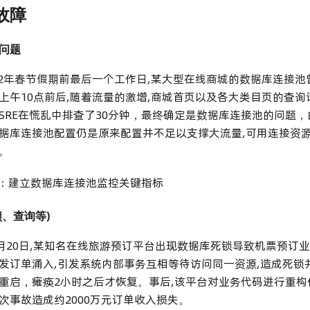
故障
问题
2022年春节假期前最后一个工作日,某大型在线商城的数据库连接
上午10点前后,随着流量的激增,商城首页以及各大类目页的查
SRE在慌乱中排查了30分钟，最终确定是数据库连接池的问题
据库连接池配置仍是原来配置并不足以支撑大流量,可用连接资
。
法：建立数据库连接池监控关键指标
锁、查询等)
2年8月20日,某知名在线旅游预订平台出现数据库死锁导致机票预
发订单涌入,引发系统内部事务互相等待访问同一资源,造成死锁
重启，瘫痪2小时之后才恢复。事后,该平台对业务代码进行重构优
次事故造成约2000万元订单收入损失。