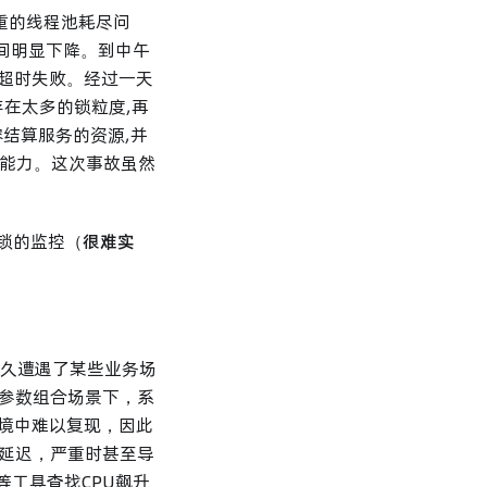
严重的线程池耗尽问
时间明显下降。到中午
接超时失败。经过一天
存在太多的锁粒度,再
结算服务的资源,并
发能力。这次事故虽然
锁的监控（
很难实
后不久遭遇了某些业务场
参数组合场景下，系
环境中难以复现，因此
延迟，严重时甚至导
等工具查找CPU飙升